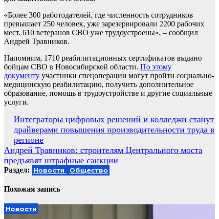
«Более 300 работодателей, где численность сотрудников
превышает 250 человек, уже зарезервировали 2200 рабочих
мест. 610 ветеранов СВО уже трудоустроены», – сообщил
Андрей Травников.
Напомним, 1710 реабилитационных сертификатов выдано
бойцам СВО в Новосибирской области.
По этому
документу
участники спецоперации могут пройти социально-
медицинскую реабилитацию, получить дополнительное
образование, помощь в трудоустройстве и другие социальные
услуги.
Навигация
Интеграторы цифровых решений и колледжи станут
драйверами повышения производительности труда в
по
регионе
записям
Андрей Травников: строителям Центрального моста
предъявят штрафные санкции
Раздел:
Новости
Общество
Похожая запись
Новости