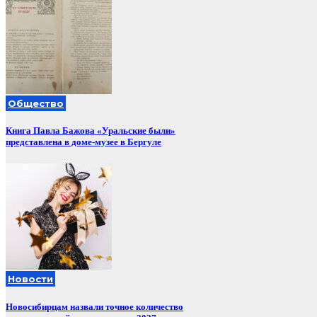
Общество
Книга Павла Бажова «Уральские были»
представлена в доме-музее в Бергуле
Новости
Новосибирцам назвали точное количество