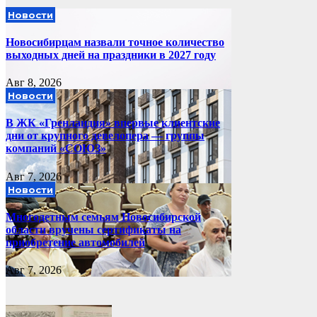
Новости
Новосибирцам назвали точное количество
выходных дней на праздники в 2027 году
Авг 8, 2026
Новости
В ЖК «Гренландия» впервые клиентские
дни от крупного девелопера — группы
компаний «СОЮЗ»
Авг 7, 2026
Новости
Многодетным семьям Новосибирской
области вручены сертификаты на
приобретение автомобилей
Авг 7, 2026