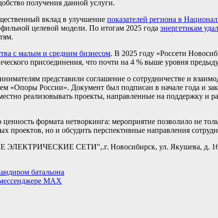
добство получения данной услуги.
ущественный вклад в улучшение
показателей региона в Национал
офильной целевой модели. По итогам 2025 года
энергетикам удал
тям.
тва с малым и средним бизнесом
. В 2025 году «Россети Новоси
ического присоединения, что почти на 4 % выше уровня предыд
ринимателям представили соглашение о сотрудничестве и взаим
м «Опоры России». Документ был подписан в начале года и за
местно реализовывать проекты, направленные на поддержку и ра
ценность формата нетворкинга: мероприятие позволило не толь
х проектов, но и обсудить перспективные направления сотрудн
ТРИЧЕСКИЕ СЕТИ",.г. Новосибирск, ул. Якушева, д. 16
мандиром батальона
в мессенджере MAX