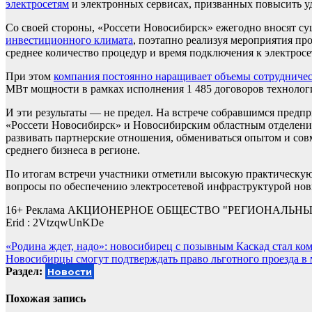
электросетям
и электронных сервисах, призванных повысить у
Со своей стороны, «Россети Новосибирск» ежегодно вносят с
инвестиционного климата
, поэтапно реализуя мероприятия пр
среднее количество процедур и время подключения к электросе
При этом
компания постоянно наращивает объемы сотрудничес
МВт мощности в рамках исполнения 1 485 договоров технолог
И эти результаты — не предел. На встрече собравшимся предп
«Россети Новосибирск» и Новосибирским областным отделение
развивать партнерские отношения, обмениваться опытом и сов
среднего бизнеса в регионе.
По итогам встречи участники отметили высокую практическую 
вопросы по обеспечению электросетевой инфраструктурой новы
16+ Реклама АКЦИОНЕРНОЕ ОБЩЕСТВО "РЕГИОНАЛЬНЫЕ ЭЛЕК
Erid : 2VtzqwUnKDe
Навигация
«Родина ждет, надо»: новосибирец с позывным Каскад стал ко
Новосибирцы смогут подтверждать право льготного проезда 
по
Раздел:
Новости
записям
Похожая запись