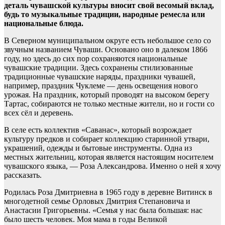
деталь чувашской культуры вносит свой весомый вклад,
будь то музыкальные традиции, народные ремесла или
национальные блюда.
В Северном муниципальном округе есть небольшое село со
звучным названием Чуваши. Основано оно в далеком 1866
году, но здесь до сих пор сохраняются национальные
чувашские традиции. Здесь сохранены стилизованные
традиционные чувашские наряды, праздники чувашей,
например, праздник Чуклеме — день освещения нового
урожая. На праздник, который проводят на высоком берегу
Тартас, собираются не только местные жители, но и гости со
всех сёл и деревень.
В селе есть коллектив «Саванас», который возрождает
культуру предков и собирает коллекцию старинной утвари,
украшений, одежды и бытовые инструменты. Одна из
местных жительниц, которая является настоящим носителем
чувашского языка, — Роза Александрова. Именно о ней я хочу
рассказать.
Родилась Роза Дмитриевна в 1965 году в деревне Витинск в
многодетной семье Орловых Дмитрия Степановича и
Анастасии Григорьевны. «Семья у нас была большая: нас
было шесть человек. Моя мама в годы Великой