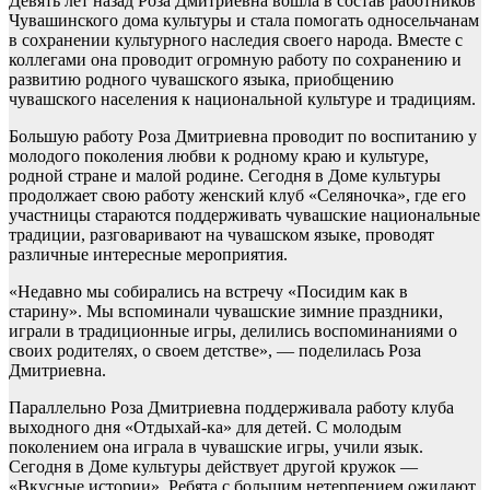
Девять лет назад Роза Дмитриевна вошла в состав работников
Чувашинского дома культуры и стала помогать односельчанам
в сохранении культурного наследия своего народа. Вместе с
коллегами она проводит огромную работу по сохранению и
развитию родного чувашского языка, приобщению
чувашского населения к национальной культуре и традициям.
Большую работу Роза Дмитриевна проводит по воспитанию у
молодого поколения любви к родному краю и культуре,
родной стране и малой родине. Сегодня в Доме культуры
продолжает свою работу женский клуб «Селяночка», где его
участницы стараются поддерживать чувашские национальные
традиции, разговаривают на чувашском языке, проводят
различные интересные мероприятия.
«Недавно мы собирались на встречу «Посидим как в
старину». Мы вспоминали чувашские зимние праздники,
играли в традиционные игры, делились воспоминаниями о
своих родителях, о своем детстве», — поделилась Роза
Дмитриевна.
Параллельно Роза Дмитриевна поддерживала работу клуба
выходного дня «Отдыхай-ка» для детей. С молодым
поколением она играла в чувашские игры, учили язык.
Сегодня в Доме культуры действует другой кружок —
«Вкусные истории». Ребята с большим нетерпением ожидают