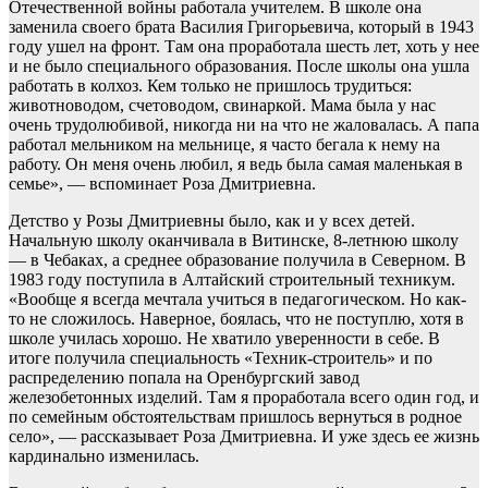
Отечественной войны работала учителем. В школе она
заменила своего брата Василия Григорьевича, который в 1943
году ушел на фронт. Там она проработала шесть лет, хоть у нее
и не было специального образования. После школы она ушла
работать в колхоз. Кем только не пришлось трудиться:
животноводом, счетоводом, свинаркой. Мама была у нас
очень трудолюбивой, никогда ни на что не жаловалась. А папа
работал мельником на мельнице, я часто бегала к нему на
работу. Он меня очень любил, я ведь была самая маленькая в
семье», — вспоминает Роза Дмитриевна.
Детство у Розы Дмитриевны было, как и у всех детей.
Начальную школу оканчивала в Витинске, 8-летнюю школу
— в Чебаках, а среднее образование получила в Северном. В
1983 году поступила в Алтайский строительный техникум.
«Вообще я всегда мечтала учиться в педагогическом. Но как-
то не сложилось. Наверное, боялась, что не поступлю, хотя в
школе училась хорошо. Не хватило уверенности в себе. В
итоге получила специальность «Техник-строитель» и по
распределению попала на Оренбургский завод
железобетонных изделий. Там я проработала всего один год, и
по семейным обстоятельствам пришлось вернуться в родное
село», — рассказывает Роза Дмитриевна. И уже здесь ее жизнь
кардинально изменилась.