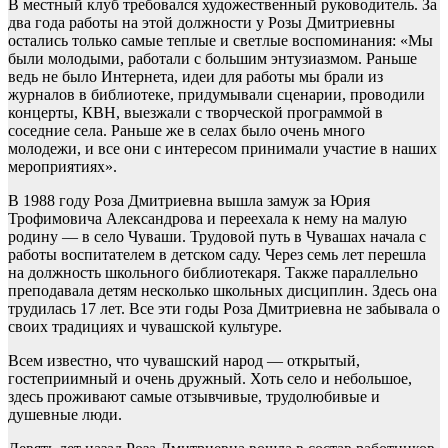
В местный клуб требовался художественный руководитель. За
два года работы на этой должности у Розы Дмитриевны
остались только самые теплые и светлые воспоминания: «Мы
были молодыми, работали с большим энтузиазмом. Раньше
ведь не было Интернета, идеи для работы мы брали из
журналов в библиотеке, придумывали сценарии, проводили
концерты, КВН, выезжали с творческой программой в
соседние села. Раньше же в селах было очень много
молодежи, и все они с интересом принимали участие в наших
мероприятиях».
В 1988 году Роза Дмитриевна вышла замуж за Юрия
Трофимовича Александрова и переехала к нему на малую
родину — в село Чуваши. Трудовой путь в Чувашах начала с
работы воспитателем в детском саду. Через семь лет перешла
на должность школьного библиотекаря. Также параллельно
преподавала детям несколько школьных дисциплин. Здесь она
трудилась 17 лет. Все эти годы Роза Дмитриевна не забывала о
своих традициях и чувашской культуре.
Всем известно, что чувашский народ — открытый,
гостеприимный и очень дружный. Хоть село и небольшое,
здесь проживают самые отзывчивые, трудолюбивые и
душевные люди.