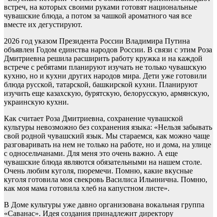
встреч, на которых своими руками готовят национальные
чувашские блюда, а потом за чашкой ароматного чая все
вместе их дегустируют.
2026 год указом Президента России Владимира Путина
объявлен Годом единства народов России. В связи с этим Роза
Дмитриевна решила расширить работу кружка и на каждой
встрече с ребятами планируют изучать не только чувашскую
кухню, но и кухни других народов мира. Дети уже готовили
блюда русской, татарской, башкирской кухни. Планируют
изучить еще казахскую, бурятскую, белорусскую, армянскую,
украинскую кухни.
Как считает Роза Дмитриевна, сохранение чувашской
культуры невозможно без сохранения языка: «Нельзя забывать
свой родной чувашский язык. Мы стараемся, как можно чаще
разговаривать на нем не только на работе, но и дома, на улице
с односельчанами. Для меня это очень важно. А еще
чувашские блюда являются обязательными на нашем столе.
Очень любим куголя, пюремечи. Помню, какие вкусные
куголя готовила моя свекровь Василиса Ильинична. Помню,
как моя мама готовила хлеб на капустном листе».
В Доме культуры уже давно организована вокальная группа
«Саванас». Идея создания принадлежит директору