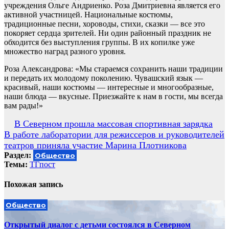
учреждения Ольге Андриенко. Роза Дмитриевна является его
активной участницей. Национальные костюмы,
традиционные песни, хороводы, стихи, сказки — все это
покоряет сердца зрителей. Ни один районный праздник не
обходится без выступления группы. В их копилке уже
множество наград разного уровня.
Роза Александрова: «Мы стараемся сохранить наши традиции
и передать их молодому поколению. Чувашский язык —
красивый, наши костюмы — интересные и многообразные,
наши блюда — вкусные. Приезжайте к нам в гости, мы всегда
вам рады!»
Навигация
В Северном прошла массовая спортивная зарядка
В работе лаборатории для режиссеров и руководителей
по
театров приняла участие Марина Плотникова
записям
Раздел:
Общество
Темы:
ТГпост
Похожая запись
Общество
Открытый диалог с детьми состоялся в Северном