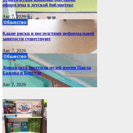
оформлена в детской библиотеке
Авг 7, 2026
Общество
Какие риски и последствия неформальной
занятости существуют
Авг 7, 2026
Общество
Дошколята посетили музей имени Павла
Бажова в Бергуле
Авг 7, 2026