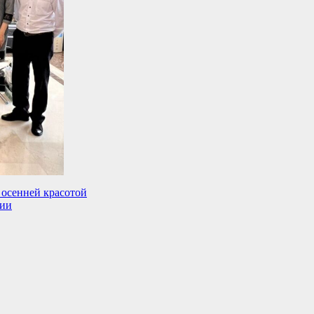
 осенней красотой
сии