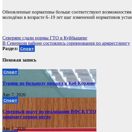
Обновленные нормативы больше соответствуют возможностям ор
молодёжи в возрасте 6–19 лет шаг изменений нормативов устано
Навигация
Северяне сдали нормы ГТО в Куйбышеве
В Северном районе состоялись соревнования по армрестлингу
по
Раздел:
Спорт
записям
Похожая запись
Спорт
Турнир по бильярду прошел в Коб-Кордоне
Авг 7, 2026
Спорт
Северный округ по реализации ВФСК ГТО
занимает первое место
Авг 5, 2026