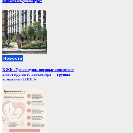
занятости существуют
Новости
В ЖК «Гренландия» впервые клиентские
дни от крупного девелопера — группы
компаний «СОЮЗ»