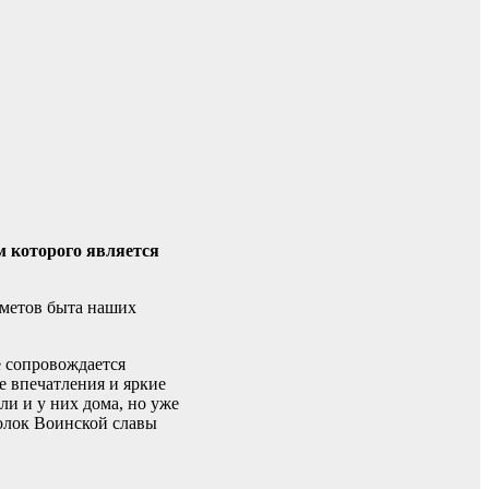
м которого является
дметов быта наших
е сопровождается
е впечатления и яркие
и и у них дома, но уже
голок Воинской славы