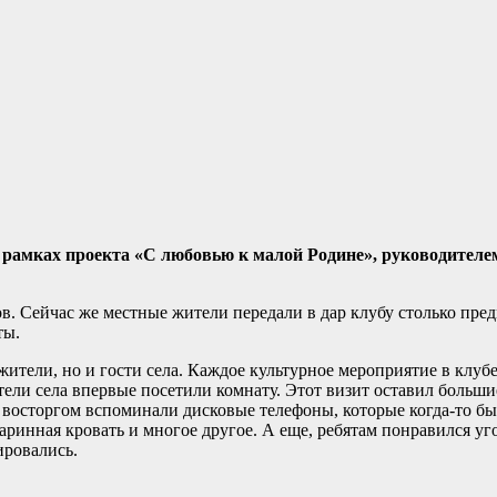
 рамках проекта «С любовью к малой Родине», руководителе
в. Сейчас же местные жители передали в дар клубу столько пре
ты.
ители, но и гости села. Каждое культурное мероприятие в клуб
ели села впервые посетили комнату. Этот визит оставил больши
 восторгом вспоминали дисковые телефоны, которые когда-то был
таринная кровать и многое другое. А еще, ребятам понравился у
фировались.