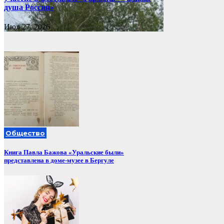
душа России»
Июл 27, 2026
Общество
Книга Павла Бажова «Уральские были»
представлена в доме-музее в Бергуле