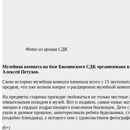
Фото из архива СДК
Музейная комната на базе Биазинского СДК организована в
Алексей Петухов.
Свою историю музейная комната начинала всего с 15 экспонато
предков, что уже возник вопрос о расширении музейной комна
На предметы старины приходят любоваться не только местные ж
обязательным походом в музей. Вот и недавно, самые юные жит
эмоции в сердцах подрастающего поколения биазинцев. Дети с
ушли в далекое прошлое, заинтересовали ребята будильники, с
(подобие блиндажа), у которого они с удовольствием фотогра
(6+)