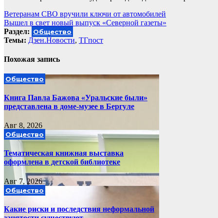
Навигация
Ветеранам СВО вручили ключи от автомобилей
Вышел в свет новый выпуск «Северной газеты»
по
Раздел:
Общество
записям
Темы:
Дзен.Новости
,
ТГпост
Похожая запись
Общество
Книга Павла Бажова «Уральские были»
представлена в доме-музее в Бергуле
Авг 8, 2026
Общество
Тематическая книжная выставка
оформлена в детской библиотеке
Авг 7, 2026
Общество
Какие риски и последствия неформальной
занятости существуют