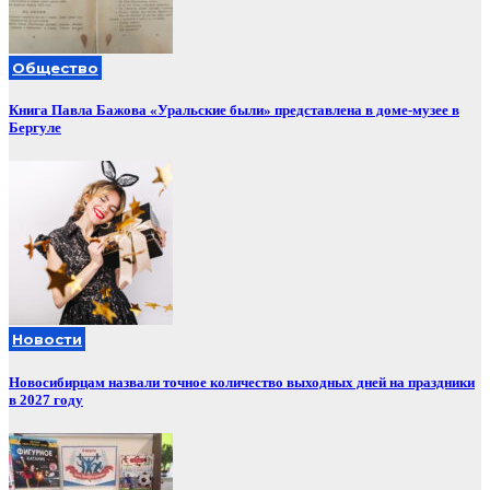
Общество
Книга Павла Бажова «Уральские были» представлена в доме-музее в
Бергуле
Новости
Новосибирцам назвали точное количество выходных дней на праздники
в 2027 году