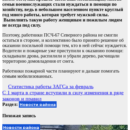
семьи военнослужащих стали нуждаться в помощи по
хозяйству, ведь в небольшом населенном пункте круглый
год много работы, которая требует мужской силы.
Выполнить такую работу женщинам и пожилым людям
не всегда под силу.
Поэтому, работники ПСЧ-67 Северного района не смогли
остаться в стороне, и коллективно было принято решение об
оказании посильной помощи тем, кто в ней сейчас нуждается.
Водители и пожарные уже приступили к оказанию помощи:
складывали дрова, распилили и убрали дерево, расчищали
территорию домовладения от снега.
Работники пожарной части планируют и дальше помогать
семьям мобилизованных.
Навигация
Статистика работы ЗАГСа за февраль
С 1 марта в стране вступили в силу изменения в ряде
по
законов и правил
записям
Раздел:
Новости района
Похожая запись
Новости района