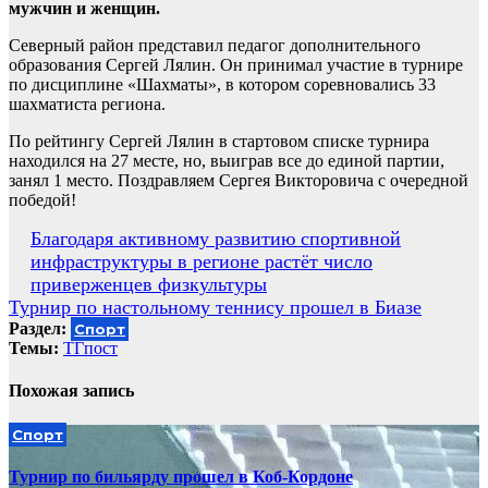
мужчин и женщин.
Северный район представил педагог дополнительного
образования Сергей Лялин. Он принимал участие в турнире
по дисциплине «Шахматы», в котором соревновались 33
шахматиста региона.
По рейтингу Сергей Лялин в стартовом списке турнира
находился на 27 месте, но, выиграв все до единой партии,
занял 1 место. Поздравляем Сергея Викторовича с очередной
победой!
Навигация
Благодаря активному развитию спортивной
инфраструктуры в регионе растёт число
по
приверженцев физкультуры
записям
Турнир по настольному теннису прошел в Биазе
Раздел:
Спорт
Темы:
ТГпост
Похожая запись
Спорт
Турнир по бильярду прошел в Коб-Кордоне