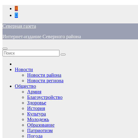
Перейти
к
содержимому
Северная газета
Интернет-издание Северного района
Новости
Новости района
Новости региона
Общество
Армия
Благоустройство
Здоровье
История
Культура
Молодежь
Образование
Патриотизм
Погода