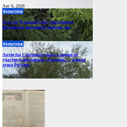
Авг 6, 2026
Культура
Дуэт из Чувашей стал участником
фестиваля народного творчества
Июл 28, 2026
Культура
Артисты Северного округа приняли
участие в фестивале «Гармонь — живая
душа России»
Июл 27, 2026