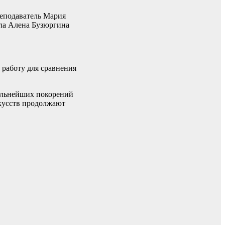
реподаватель Мария
ила Алена Бузюргина
 работу для сравнения
дальнейших покорений
кусств продолжают