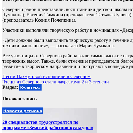
Северный район представили: воспитанники детской школы ис
Чумакина), Евгения Тимкина (преподаватель Татьяна Лушова)
(преподаватель Ксения Почепкина).
Участники выполняли творческую работу в номинациях «Декор
«Дети должны были выполнить творческую работу в течение дв
техники выполнения», — рассказала Мария Чумакина.
Все участницы от Северного района взяли самые высокие наг
творческих высот. Также, были отмечены преподаватели благ
развитие в творческом направлении и поступают в колледж кул
Навигация
Песни Пахмутовой исполнили в Северном
Чтецы из Северного стали лауреатами 2 и 3 степени
по
Раздел:
Культура
записям
Похожая запись
Новости региона
20 специалистов трудоустроятся по
программе «Земский работник культуры»