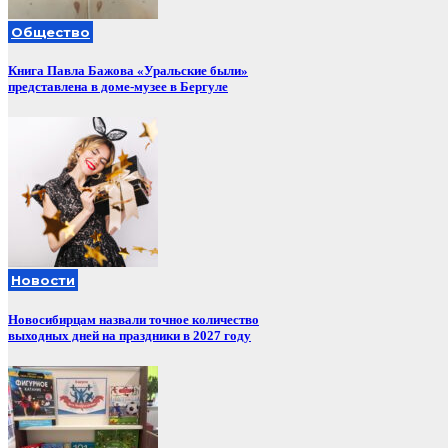
Общество
Книга Павла Бажова «Уральские были»
представлена в доме-музее в Бергуле
Новости
Новосибирцам назвали точное количество
выходных дней на праздники в 2027 году