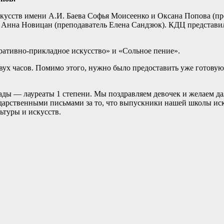
кусств имени А.И. Баева Софья Моисеенко и Оксана Попова (п
, Анна Новицан (преподаватель Елена Сандзюк). КДЦ представ
ативно-прикладное искусство» и «Сольное пение».
ух часов. Помимо этого, нужно было предоставить уже готовую
рады — лауреаты 1 степени. Мы поздравляем девочек и желаем 
одарственными письмами за то, что выпускники нашей школы ис
ьтуры и искусств.