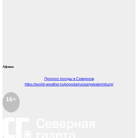
Афиша
Прогноз погоды в Северном
https://world-weather.ru/pogoda/russia/yekaterinburg/
16+