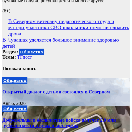
бумажные голуби, рисунки детей и многое другое.
(6+)
Навигация
В Северном ветерану педагогического труда и
матери участника СВО школьники помогли сложить
по
дрова
записям
В Чувашах уделяется большое внимание здоровью
детей
Раздел:
Общество
Темы:
ТГпост
Похожая запись
Общество
Открытый диалог с детьми состоялся в Северном
Авг 6, 2026
Общество
Добровольцы в беспилотные войска получат 2,9 млн
рублей и места в вузах и колледжах