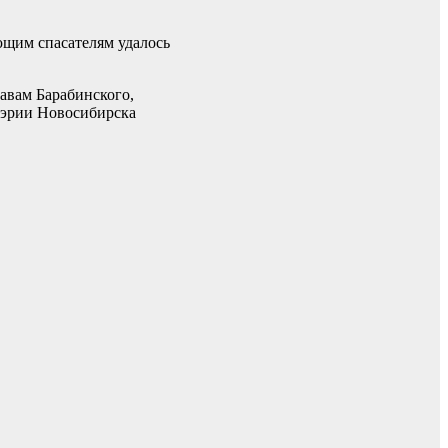
ющим спасателям удалось
лавам Барабинского,
 мэрии Новосибирска