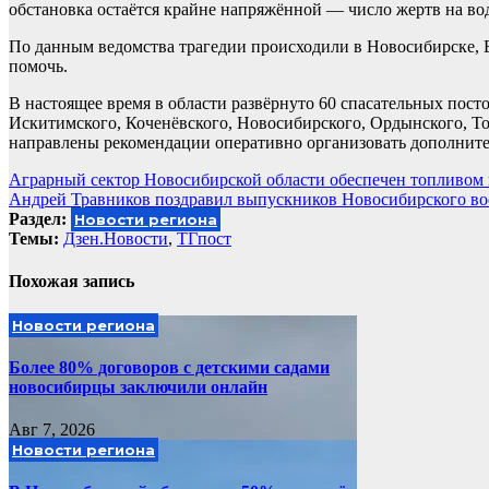
обстановка остаётся крайне напряжённой — число жертв на во
По данным ведомства трагедии происходили в Новосибирске, 
помочь.
В настоящее время в области развёрнуто 60 спасательных посто
Искитимского, Коченёвского, Новосибирского, Ордынского, То
направлены рекомендации оперативно организовать дополнит
Навигация
Аграрный сектор Новосибирской области обеспечен топливом 
Андрей Травников поздравил выпускников Новосибирского во
по
Раздел:
Новости региона
записям
Темы:
Дзен.Новости
,
ТГпост
Похожая запись
Новости региона
Более 80% договоров с детскими садами
новосибирцы заключили онлайн
Авг 7, 2026
Новости региона