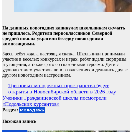
На длинных новогодних каникулах школьникам скучать
не пришлось. Родители первоклассников Северной
средней школы украсили беседку новогодними
композициями.
Здесь ребят ждала настоящая сказка. Школьники принимали
участие в веселых конкурсах и играх, ребят ждали сюрпризы
и угощения, а также фото со сказочными героями. Дети с
удовольствием участвовали в развлечениях и делились друг с
другом новогодним настроением.
Навигация
Три новых молодежных пространства будут
открыты в Новосибирской области в 2026 году
по
Ученики Гражданцевской школы посмотрели
записям
«Подольских курсантов»
Раздел:
Молодежь
Похожая запись