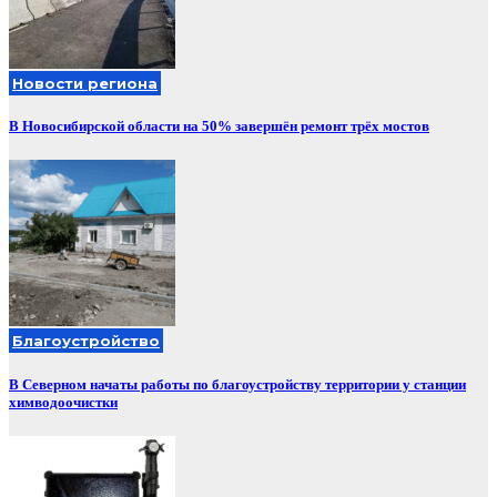
Новости региона
В Новосибирской области на 50% завершён ремонт трёх мостов
Благоустройство
В Северном начаты работы по благоустройству территории у станции
химводоочистки