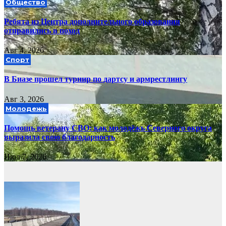
Общество
Ребята из Центра дополнительного образования
отправились в поход
Авг 4, 2026
Спорт
В Биазе прошел турнир по дартсу и армрестлингу
Авг 3, 2026
Молодежь
Помощь ветерану СВО: как молодёжь Северного округа
выразила свою благодарность
Июл 7, 2026