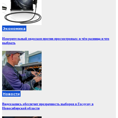
Экономика
Измерительный эндоскоп против просмотровых: в чём разница и что
выбрать
Новости
Видеозапись обеспечит прозрачность выборов в Госдуму в
Новосибирской области