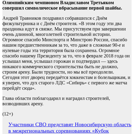
Олимпийским чемпионом Владиславом Третьяком
совершил символическое вбрасывание первой шайбы.
Андрей Травников поздравил собравшихся с Днём
физкультурника и с Днём строителя. «В этом году эти два
праздника идут в связке. Мы присутствуем при завершении
очень длинной, многолетней строительной истории.
Огромное спасибо Минспорта и Минстрою России, спасибо
нашим предшественникам за то, что даже в сложные 90-е и
нулевые годы эта территория была сохранена. Огромное
спасибо нашему Президенту за то, что в феврале 2018 года он
услышал меня, услышал горожан и подтвердил — здесь
никакого коммерческого строительства быть не должно,
строим арену. Были трудности, но мы всё преодолели.
Сегодня этот дворец передаётся хоккеистам и болельщикам, и
я уверен, что дух старого ЛДС «Сибирь» с первого же матча
перейдёт сюда».
Глава области поблагодарил и наградил строителей,
возводивших арену.
(12+)
Навигация
Участники СВО представят Новосибирскую область
в межрегиональных соревнованиях «Кубок
по