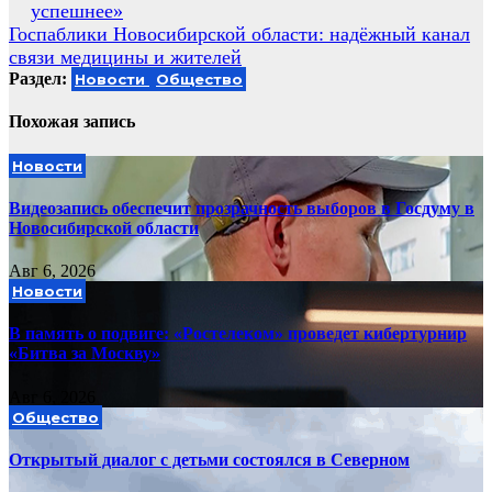
успешнее»
по
Госпаблики Новосибирской области: надёжный канал
записям
связи медицины и жителей
Раздел:
Новости
Общество
Похожая запись
Новости
Видеозапись обеспечит прозрачность выборов в Госдуму в
Новосибирской области
Авг 6, 2026
Новости
В память о подвиге: «Ростелеком» проведет кибертурнир
«Битва за Москву»
Авг 6, 2026
Общество
Открытый диалог с детьми состоялся в Северном