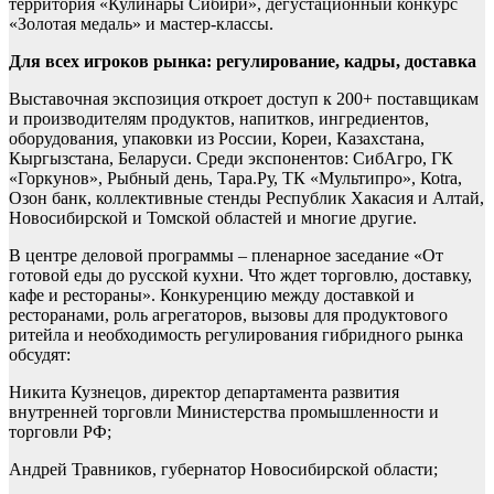
территория «Кулинары Сибири», дегустационный конкурс
«Золотая медаль» и мастер-классы.
Для всех игроков рынка: регулирование, кадры, доставка
Выставочная экспозиция откроет доступ к 200+ поставщикам
и производителям продуктов, напитков, ингредиентов,
оборудования, упаковки из России, Кореи, Казахстана,
Кыргызстана, Беларуси. Среди экспонентов: СибАгро, ГК
«Горкунов», Рыбный день, Тара.Ру, ТК «Мультипро», Коtra,
Озон банк, коллективные стенды Республик Хакасия и Алтай,
Новосибирской и Томской областей и многие другие.
В центре деловой программы – пленарное заседание «От
готовой еды до русской кухни. Что ждет торговлю, доставку,
кафе и рестораны». Конкуренцию между доставкой и
ресторанами, роль агрегаторов, вызовы для продуктового
ритейла и необходимость регулирования гибридного рынка
обсудят:
Никита Кузнецов, директор департамента развития
внутренней торговли Министерства промышленности и
торговли РФ;
Андрей Травников, губернатор Новосибирской области;