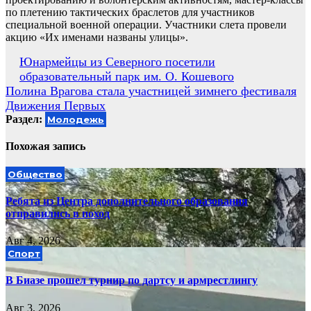
по плетению тактических браслетов для участников
специальной военной операции. Участники слета провели
акцию «Их именами названы улицы».
Навигация
Юнармейцы из Северного посетили
образовательный парк им. О. Кошевого
по
Полина Врагова стала участницей зимнего фестиваля
записям
Движения Первых
Раздел:
Молодежь
Похожая запись
Общество
Ребята из Центра дополнительного образования
отправились в поход
Авг 4, 2026
Спорт
В Биазе прошел турнир по дартсу и армрестлингу
Авг 3, 2026