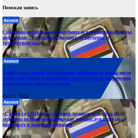
Похожая запись
Армия
Сибиряки-добровольцы получают все необходимые меры
поддержки – от адресной помощи до обучения и
трудоустройства
Июл 8, 2026
Армия
Успей стать героем Новосибири: сибиряки до конца июля
смогут получить повышенные выплаты при заключении
контракта на военную службу
Июл 2, 2026
Армия
«Служи со СВОими!»: пример личного мужества и
героизма подают новосибирские военнослужащие по
контракту в ходе спецоперации
Июн 19, 2026