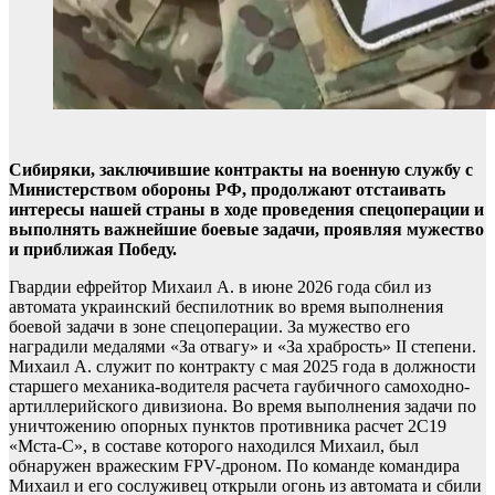
Сибиряки, заключившие контракты на военную службу с
Министерством обороны РФ, продолжают отстаивать
интересы нашей страны в ходе проведения спецоперации и
выполнять важнейшие боевые задачи, проявляя мужество
и приближая Победу.
Гвардии ефрейтор Михаил А. в июне 2026 года сбил из
автомата украинский беспилотник во время выполнения
боевой задачи в зоне спецоперации. За мужество его
наградили медалями «За отвагу» и «За храбрость» II степени.
Михаил А. служит по контракту с мая 2025 года в должности
старшего механика-водителя расчета гаубичного самоходно-
артиллерийского дивизиона. Во время выполнения задачи по
уничтожению опорных пунктов противника расчет 2С19
«Мста-С», в составе которого находился Михаил, был
обнаружен вражеским FPV-дроном. По команде командира
Михаил и его сослуживец открыли огонь из автомата и сбили