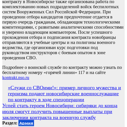
контракту в Новосибирске также организована работа по
комплектованию новых подразделений войск беспилотных
систем Вооруженных Сил Российской Федерации. При
проведении отбора кандидатов предпочтение отдается в
первую очередь гражданам, обладающим технологическими
компетенциями, с развитыми аналитическими способностями
и уверенно владеющим компьютером. После успешного
прохождения отбора и подписания контракта новобранцы
отправляются в учебные центры и на полигоны военного
ведомства, где организован курс подготовки под
руководством инструкторов с боевым опытом в зоне
проведения СВО.
Подробнее о воинской службе по контракту можно узнать по
бесплатному номеру «горячей линии» 117 и на сайте
kontrakt.nso.ru
Навигация
«Служи со СВОими!»: пример личного мужества и
героизма подают новосибирские военнослужащие
по
по контракту в ходе спецоперации
записям
Успей стать героем Новосибири: сибиряки до конца
июля смогут получить повышенные выплаты при
заключении контракта на военную службу
Раздел:
Армия