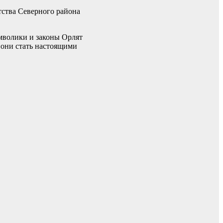
ства Северного района
имволики и законы Орлят
и они стать настоящими