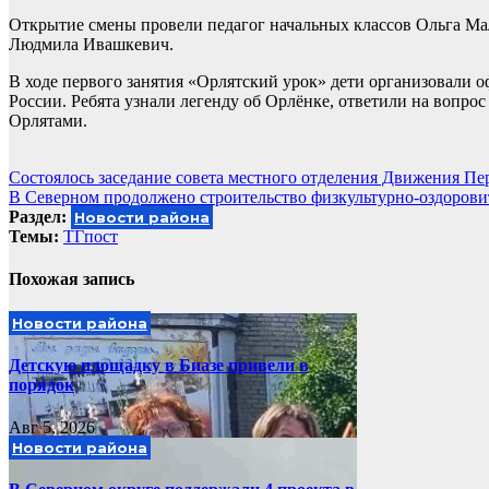
Открытие смены провели педагог начальных классов Ольга Ма
Людмила Ивашкевич.
В ходе первого занятия «Орлятский урок» дети организовали 
России. Ребята узнали легенду об Орлёнке, ответили на вопро
Орлятами.
Навигация
Состоялось заседание совета местного отделения Движения П
В Северном продолжено строительство физкультурно-оздорови
по
Раздел:
Новости района
записям
Темы:
ТГпост
Похожая запись
Новости района
Детскую площадку в Биазе привели в
порядок
Авг 5, 2026
Новости района