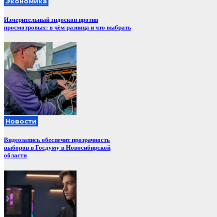
Экономика
Измерительный эндоскоп против
просмотровых: в чём разница и что выбрать
Новости
Видеозапись обеспечит прозрачность
выборов в Госдуму в Новосибирской
области