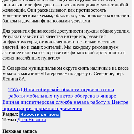
почтальон или фельдшер — стать помощником может любой
желающий. Они рассказывают, как противостоять
мошенническим схемам, объясняют, как пользоваться онлайн-
банком и другими финансовыми услугами.
Для развития финансовой доступности нужны общие усилия.
Результат зависит от качества интернета, развития
инфраструктуры, от вовлеченности не только местных
властей, но и самих жителей. Мы каждому рекомендуем
активнее включаться в развитие финансовой доступности в
своих населённых пунктах».
В Северном муниципальном округе снять наличные на кассе
можно в магазине «Пятерочка» по адресу с. Северное, пер.
Ленина 8А.
Навигация
ТУАД Новосибирской области подвело итоги
работы мобильных пунктов обогрева в январе
по
Единая диспетчерская служба начала работу в Центре
записям
организации дорожного движения
Раздел:
Новости региона
Темы:
Дзен.Новости
Похожая запись