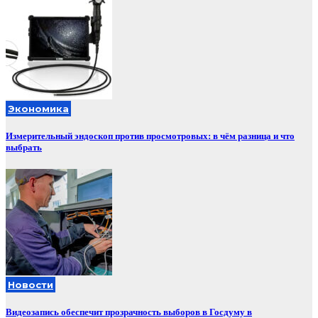
Экономика
Измерительный эндоскоп против просмотровых: в чём разница и что
выбрать
Новости
Видеозапись обеспечит прозрачность выборов в Госдуму в