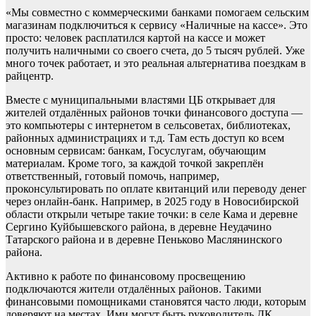
«Мы совместно с коммерческими банками помогаем сельским
магазинам подключиться к сервису «Наличные на кассе». Это
просто: человек расплатился картой на кассе и может
получить наличными со своего счета, до 5 тысяч рублей. Уже
много точек работает, и это реальная альтернатива поездкам в
райцентр.
Вместе с муниципальными властями ЦБ открывает для
жителей отдалённых районов точки финансового доступа —
это компьютеры с интернетом в сельсоветах, библиотеках,
районных администрациях и т.д. Там есть доступ ко всем
основным сервисам: банкам, Госуслугам, обучающим
материалам. Кроме того, за каждой точкой закреплён
ответственный, готовый помочь, например,
проконсультировать по оплате квитанций или переводу денег
через онлайн-банк. Например, в 2025 году в Новосибирской
области открыли четыре такие точки: в селе Кама и деревне
Сергино Куйбышевского района, в деревне Неудачино
Татарского района и в деревне Пеньково Маслянинского
района.
Активно к работе по финансовому просвещению
подключаются жители отдалённых районов. Такими
финансовыми помощниками становятся часто люди, которым
доверяют на местах. Ими могут быть руководитель ДК,