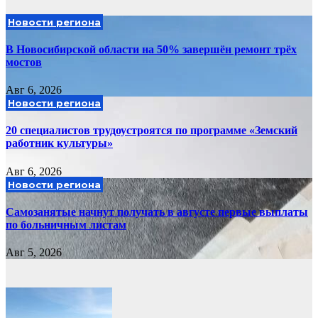
Новости региона
В Новосибирской области на 50% завершён ремонт трёх
мостов
Авг 6, 2026
Новости региона
20 специалистов трудоустроятся по программе «Земский
работник культуры»
Авг 6, 2026
Новости региона
Самозанятые начнут получать в августе первые выплаты
по больничным листам
Авг 5, 2026