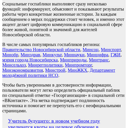
Социальные госпаблики выполняют сразу несколько
функций: информируют, объясняют и показывают результаты
работы через конкретные жизненные истории. За каждым
сообщением о мерах поддержки стоит человек, и именно этот
акцент делает цифровую коммуникацию в социальной сфере
более живой, понятной и значимой для жителей
Новосибирской области.
В числе самых популярных госпабликов региона:
Правительство Новосибирской области
,
Минсоц
,
Минспорт
,
Минобр
,
Минздрав
,
Минкульт
,
Миннауки
,
Минцифра
,
ГЖИ
,
мэрия города Новосибирска
,
Минприроды
,
Минтранс
,
Минсельхоз
,
Минрегполитики
,
Минпромторг
,
Минэкономразвития
,
Минстрой
,
МинЖКХ
,
Департамент
молодёжной политики НСО
.
Чтобы быть уверенными в достоверности информации,
пользователи могут легко определить официальный паблик
по специальной отметке «Госорганизация» в социальной сети
«ВКонтакте». Эта метка подтверждает подлинность
источника и помогает не перепутать его с неофициальными
страницами.
Навигация
Учитель будущего: в новом учебном году
увеличатся квоты на целевое обучение в