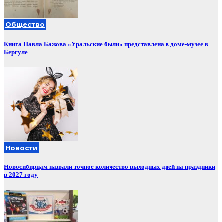
Общество
Книга Павла Бажова «Уральские были» представлена в доме-музее в
Бергуле
Новости
Новосибирцам назвали точное количество выходных дней на праздники
в 2027 году