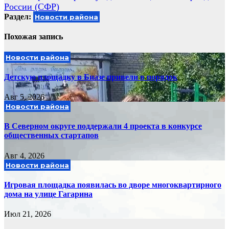
записям
России (СФР)
Раздел:
Новости района
Похожая запись
Новости района
Детскую площадку в Биазе привели в порядок
Авг 5, 2026
Новости района
В Северном округе поддержали 4 проекта в конкурсе
общественных стартапов
Авг 4, 2026
Новости района
Игровая площадка появилась во дворе многоквартирного
дома на улице Гагарина
Июл 21, 2026