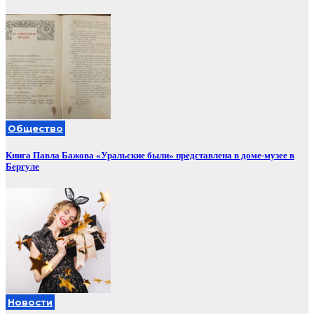
Общество
Книга Павла Бажова «Уральские были» представлена в доме-музее в
Бергуле
Новости