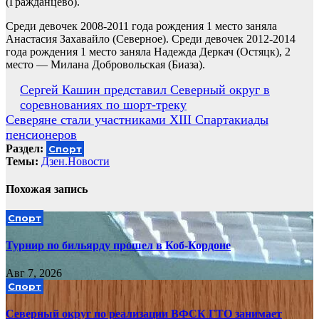
(Гражданцево).
Среди девочек 2008-2011 года рождения 1 место заняла
Анастасия Захавайло (Северное). Среди девочек 2012-2014
года рождения 1 место заняла Надежда Деркач (Остяцк), 2
место — Милана Добровольская (Биаза).
Навигация
Сергей Кашин представил Северный округ в
соревнованиях по шорт-треку
по
Северяне стали участниками XIII Спартакиады
записям
пенсионеров
Раздел:
Спорт
Темы:
Дзен.Новости
Похожая запись
Спорт
Турнир по бильярду прошел в Коб-Кордоне
Авг 7, 2026
Спорт
Северный округ по реализации ВФСК ГТО занимает