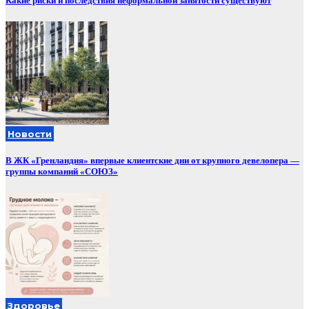
Какие риски и последствия неформальной занятости существуют
Новости
В ЖК «Гренландия» впервые клиентские дни от крупного девелопера —
группы компаний «СОЮЗ»
Здоровье