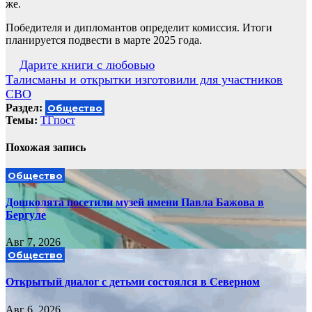
же.
Победителя и дипломантов определит комиссия. Итоги
планируется подвести в марте 2025 года.
Навигация
Дарите книги с любовью
Талисманы и открытки изготовили для участников
по
СВО
записям
Раздел:
Общество
Темы:
ТГпост
Похожая запись
Общество
Дошколята посетили музей имени Павла Бажова в
Бергуле
Авг 7, 2026
Общество
Открытый диалог с детьми состоялся в Северном
Авг 6, 2026