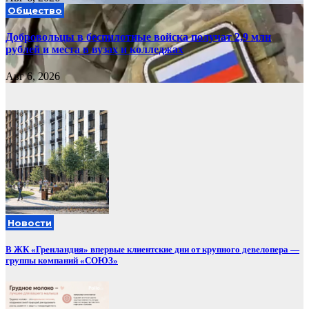
Общество
Добровольцы в беспилотные войска получат 2,9 млн
рублей и места в вузах и колледжах
Авг 6, 2026
Новости
В ЖК «Гренландия» впервые клиентские дни от крупного девелопера —
группы компаний «СОЮЗ»