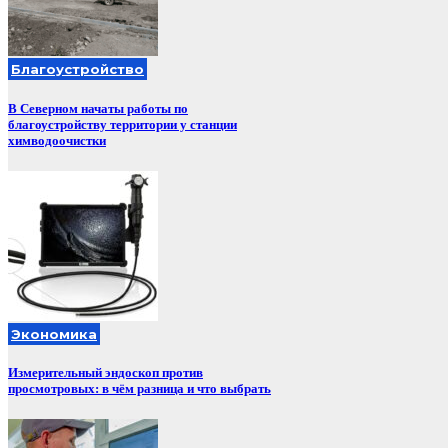
Благоустройство
В Северном начаты работы по
благоустройству территории у станции
химводоочистки
Экономика
Измерительный эндоскоп против
просмотровых: в чём разница и что выбрать