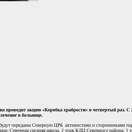
а проводит акцию «Коробка храбрости» в четвертый раз. С 2
лечение в больнице.
будут переданы Северную ЦРБ активистами и сторонниками пар
рии: Северная средняя школа, 2 этаж КДЦ Северного района, 1 