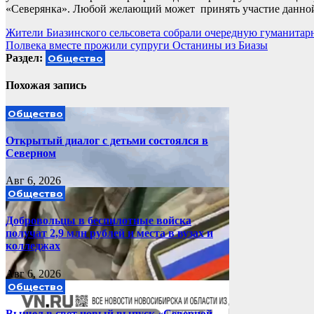
«Северянка». Любой желающий может принять участие данной
Навигация
Жители Биазинского сельсовета собрали очередную гуманита
Полвека вместе прожили супруги Останины из Биазы
по
Раздел:
Общество
записям
Похожая запись
Общество
Открытый диалог с детьми состоялся в
Северном
Авг 6, 2026
Общество
Добровольцы в беспилотные войска
получат 2,9 млн рублей и места в вузах и
колледжах
Авг 6, 2026
Общество
Вышел в свет новый выпуск «Северной