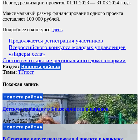
Период реализации проектов 01.11.2023 — 31.03.2024 года.
Максимальный размер финансирования одного проекта
составляет 100 000 рублей.
Подробнее о конкурсе
здесь
Навигация
Продолжается регистрация участников
Всероссийского конкурса молодых управленцев
по
«Лидеры села»
записям
Состоится открытие регионального дома юнармии
Раздел:
Новости района
Темы:
ТГпост
Похожая запись
Новости района
Детскую площадку в Биазе привели в порядок
Авг 5, 2026
Новости района
В Северном округе поддержали 4 проекта в конкурсе