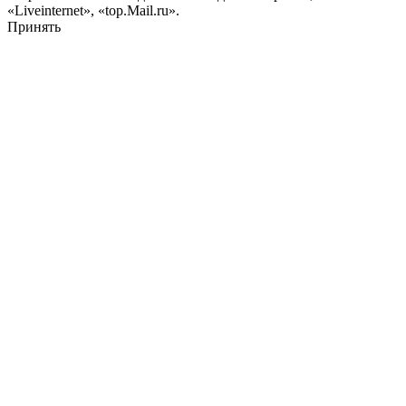
«Liveinternet», «top.Mail.ru».
Принять