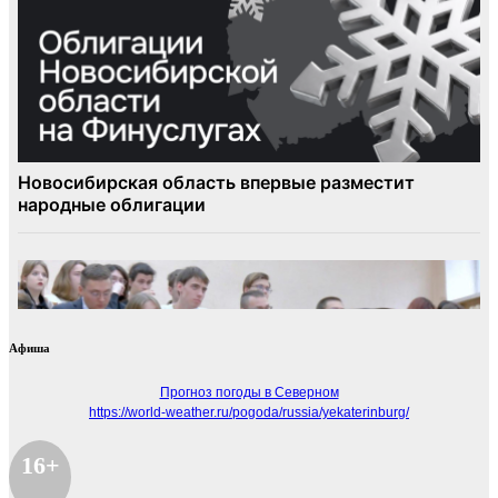
Афиша
Прогноз погоды в Северном
https://world-weather.ru/pogoda/russia/yekaterinburg/
16+