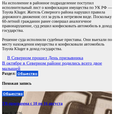
На исполнение в районное подразделение поступил
исполнительный лист о конфискации имущества по УК РФ —
Toyota Kluger. Житель Северного района нарушил правила
дорожного движения: сел за руль в нетрезвом виде. Поскольку
60-летний гражданин ранее совершал аналогичное
правонарушение, суд решил конфисковать автомобиль в доход
государства.
Решение суда исполнили судебные приставы. Они выехали по
месту нахождения имущества и конфисковали автомобиль
Toyota Kluger в доход государства.
Навигация
В Северном прошел День призывника
В октябре в Северном районе родились всего двое
по
малышей
записям
Раздел:
Общество
Похожая запись
Общество
ТВ-программа с 10 по 16 августа
Авг 9, 2026