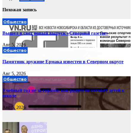
Похожая запись
Общество
Вышел в свет новый выпуск «Северной газеты»
Авг 5, 2026
Общество
Памятник дружине Ермака известен в Северном округе
Авг 5, 2026
Общество
Учебный год не за горами: как родители готовят детей к
школе
Авг 5, 2026