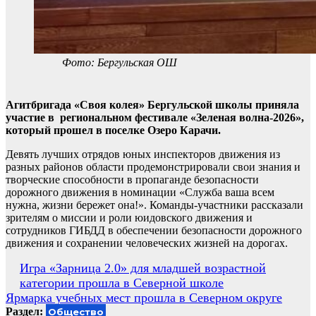
Фото: Бергульская ОШ
Агитбригада «Своя колея» Бергульской школы приняла
участие в региональном фестивале «Зеленая волна-2026»,
который прошел в поселке Озеро Карачи.
Девять лучших отрядов юных инспекторов движения из
разных районов области продемонстрировали свои знания и
творческие способности в пропаганде безопасности
дорожного движения в номинации «Служба ваша всем
нужна, жизни бережет она!». Команды-участники рассказали
зрителям о миссии и роли юидовского движения и
сотрудников ГИБДД в обеспечении безопасности дорожного
движения и сохранении человеческих жизней на дорогах.
Навигация
Игра «Зарница 2.0» для младшей возрастной
категории прошла в Северной школе
по
Ярмарка учебных мест прошла в Северном округе
записям
Раздел:
Общество