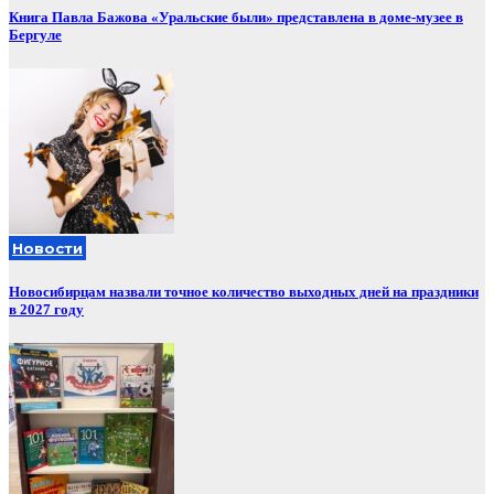
Книга Павла Бажова «Уральские были» представлена в доме-музее в
Бергуле
Новости
Новосибирцам назвали точное количество выходных дней на праздники
в 2027 году