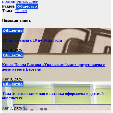
праздничных дней
Раздел:
Общество
Темы:
ТГпост
Похожая запись
Общество
ТВ-программа с 10 по 16 августа
Авг 9, 2026
Общество
Книга Павла Бажова «Уральские были» представлена в
доме-музее в Бергуле
Авг 8, 2026
Общество
Тематическая книжная выставка оформлена в детской
библиотеке
Авг 7, 2026