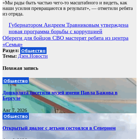
«Мы рады быть частью чего-то масштабного и видеть, как
наши усилия превращаются в результат», — отметили ребята
из отряда.
Навигация
Губернатором Андреем Травниковым утверждена
новая программа борьбы с коррупцией
по
Обереги для бойцов СВО мастерят ребята из центра
записям
«Семья»
Раздел:
Общество
Темы:
Дзен.Новости
Похожая запись
Общество
Дошколята посетили музей имени Павла Бажова в
Бергуле
Авг 7, 2026
Общество
Открытый диалог с детьми состоялся в Северном