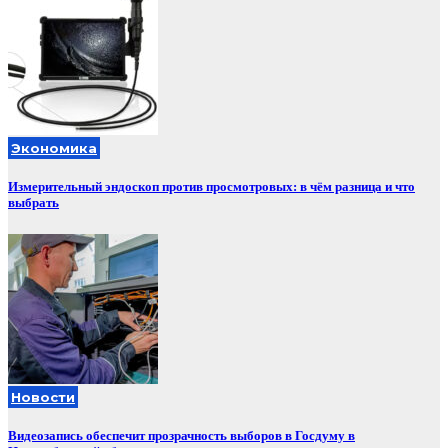
Экономика
Измерительный эндоскоп против просмотровых: в чём разница и что
выбрать
Новости
Видеозапись обеспечит прозрачность выборов в Госдуму в