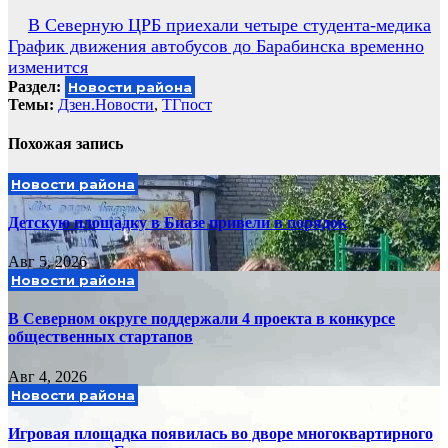
Навигация
В Северную ЦРБ приехали четыре студента-медика
График движения автобусов до Барабинска временно
по
изменится
записям
Раздел:
Новости района
Темы:
Дзен.Новости
,
ТГпост
Похожая запись
Новости района
Детскую площадку в Биазе привели в порядок
Авг 5, 2026
Новости района
В Северном округе поддержали 4 проекта в конкурсе
общественных стартапов
Авг 4, 2026
Новости района
Игровая площадка появилась во дворе многоквартирного