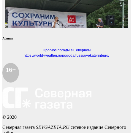
Афиша
Прогноз погоды в Северном
https://world-weather.ru/pogoda/russia/yekaterinburg/
16+
© 2020
Северная газета
SEVGAZETA.RU
сетевое издание Северного
района.