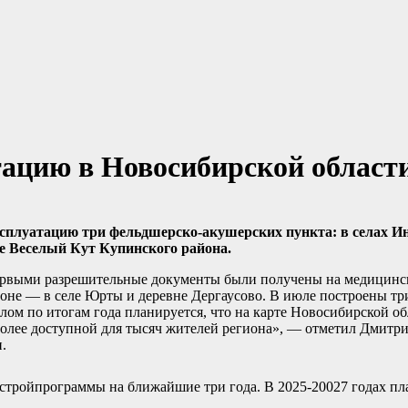
ацию в Новосибирской област
ксплуатацию три фельдшерско-акушерских пункта: в селах И
не Веселый Кут Купинского района.
ервыми разрешительные документы были получены на медицинск
оне — в селе Юрты и деревне Дергаусово. В июле построены три
лом по итогам года планируется, что на карте Новосибирской об
более доступной для тысяч жителей региона», — отметил Дмитр
.
тройпрограммы на ближайшие три года. В 2025-20027 годах пла