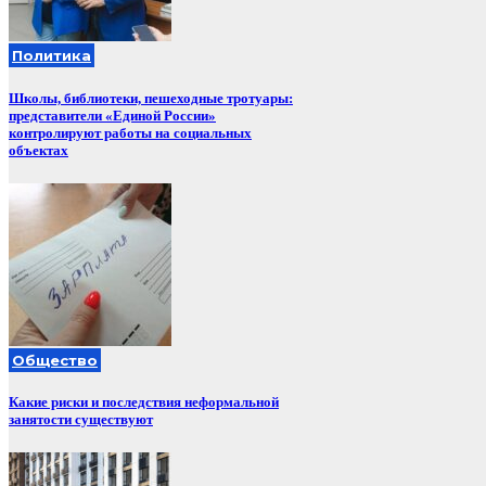
Политика
Школы, библиотеки, пешеходные тротуары:
представители «Единой России»
контролируют работы на социальных
объектах
Общество
Какие риски и последствия неформальной
занятости существуют