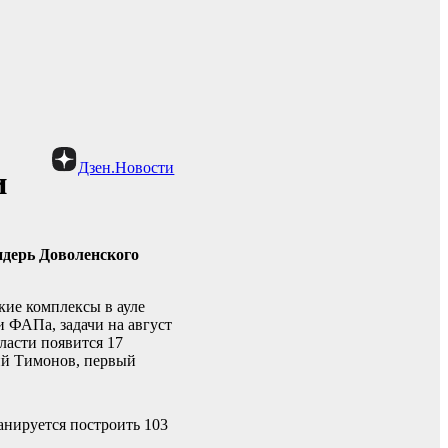
Дзен.Новости
и
ндерь Доволенского
ие комплексы в ауле
 ФАПа, задачи на август
ласти появится 17
ий Тимонов, первый
нируется построить 103