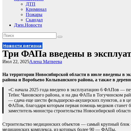
ДТП
Криминал
Пожары
Скандал
Дзен.Новости
Новости региона
Три ФАПа введены в эксплуат
Июл 22, 2025
Алена Матвеева
На территории Новосибирской области в июле введены в э
района и Воробьево Колыванского района, а также в дерев
«С начала 2025 года введено в эксплуатацию 6 ФАПов — п
Тебис Чановского района, и на два ФАПа в Тогучинском рай
— сдача еще шести фельдшерско-акушерских пунктов, а в це
ФАПов, благодаря которым первая помощь медиков станет 
заместитель министра строительства Новосибирской области
Строительство медицинских объектов — самый крупный блок с
медицинских комплекса, из которых более 90 — ФАПы.