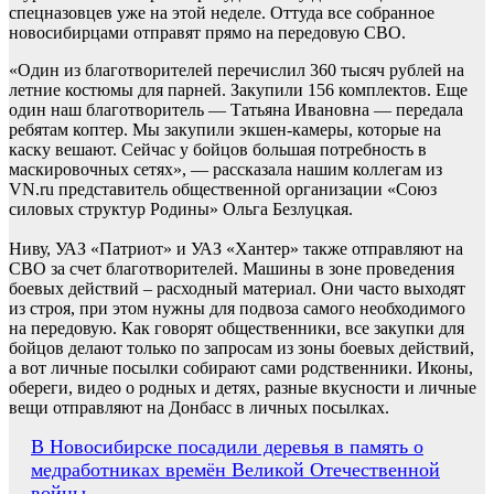
спецназовцев уже на этой неделе. Оттуда все собранное
новосибирцами отправят прямо на передовую СВО.
«Один из благотворителей перечислил 360 тысяч рублей на
летние костюмы для парней. Закупили 156 комплектов. Еще
один наш благотворитель — Татьяна Ивановна — передала
ребятам коптер. Мы закупили экшен-камеры, которые на
каску вешают. Сейчас у бойцов большая потребность в
маскировочных сетях», — рассказала нашим коллегам из
VN.ru представитель общественной организации «Союз
силовых структур Родины» Ольга Безлуцкая.
Ниву, УАЗ «Патриот» и УАЗ «Хантер» также отправляют на
СВО за счет благотворителей. Машины в зоне проведения
боевых действий – расходный материал. Они часто выходят
из строя, при этом нужны для подвоза самого необходимого
на передовую. Как говорят общественники, все закупки для
бойцов делают только по запросам из зоны боевых действий,
а вот личные посылки собирают сами родственники. Иконы,
обереги, видео о родных и детях, разные вкусности и личные
вещи отправляют на Донбасс в личных посылках.
Навигация
В Новосибирске посадили деревья в память о
медработниках времён Великой Отечественной
по
войны