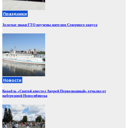
Праздники
Золотые знаки ГТО вручены жителям Северного округа
Новости
Корабль «Святой апостол Андрей Первозванный» отчалил от
набережной Новосибирска