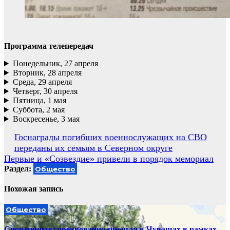
Программа телепередач
Понедельник, 27 апреля
Вторник, 28 апреля
Среда, 29 апреля
Четверг, 30 апреля
Пятница, 1 мая
Суббота, 2 мая
Воскресенье, 3 мая
Навигация
Госнаграды погибших военнослужащих на СВО
переданы их семьям в Северном округе
по
Первые и «Созвездие» привели в порядок мемориал
записям
Раздел:
Общество
Похожая запись
Общество
Спортивные соревнования прошли в Чувашах в рамках