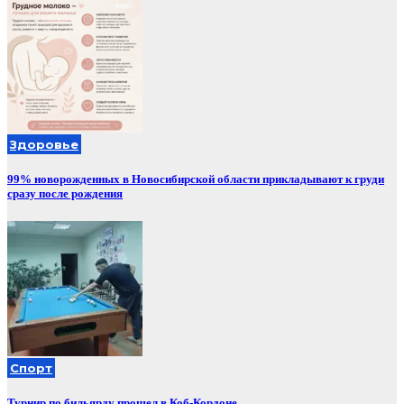
Здоровье
99% новорожденных в Новосибирской области прикладывают к груди
сразу после рождения
Спорт
Турнир по бильярду прошел в Коб-Кордоне