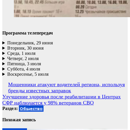
Программа телепередач
Понедельник, 29 июня
Вторник, 30 июня
Среда, 1 июля
Четверг, 2 июля
Пятница, 3 июля
Суббота, 4 июля
Воскресенье, 5 июля
Навигация
Мошенники атакуют водителей региона, используя
бренды известных заправок
по
Улучшение здоровья после реабилитации в Центрах
записям
СФР наблюдается у 98% ветеранов СВО
Раздел:
Общество
Похожая запись