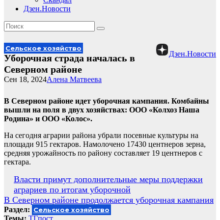
Дзен.Новости
Сельское хозяйство
Дзен.Новости
Уборочная страда началась в
Северном районе
Сен 18, 2024
Алена Матвеева
В Северном районе идет уборочная кампания. Комбайны
вышли на поля в двух хозяйствах: ООО «Колхоз Наша
Родина» и ООО «Колос».
На сегодня аграрии района убрали посевные культуры на
площади 915 гектаров. Намолочено 17430 центнеров зерна,
средняя урожайность по району составляет 19 центнеров с
гектара.
Навигация
Власти примут дополнительные меры поддержки
аграриев по итогам уборочной
по
В Северном районе продолжается уборочная кампания
записям
Раздел:
Сельское хозяйство
Темы:
ТГпост