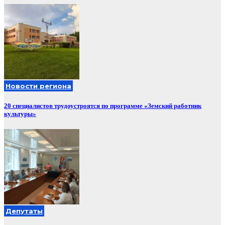
Новости региона
20 специалистов трудоустроятся по программе «Земский работник
культуры»
Депутаты