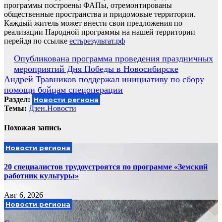
программы построены ФАПы, отремонтированы
общественные пространства и придомовые территории.
Каждый житель может внести свои предложения по
реализации Народной программы на нашей территории
перейдя по ссылке
естьрезультат.рф
Навигация
Опубликована программа проведения праздничных
мероприятий Дня Победы в Новосибирске
по
Андрей Травников поддержал инициативу по сбору
записям
помощи бойцам спецоперации
Раздел:
Новости региона
Темы:
Дзен.Новости
Похожая запись
Новости региона
20 специалистов трудоустроятся по программе «Земский
работник культуры»
Авг 6, 2026
Новости региона