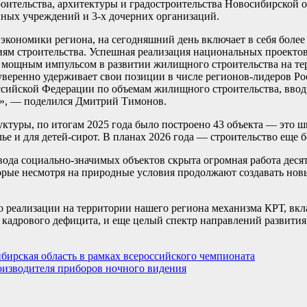
оительства, архитектуры и градостроительства Новосибирской о
нных учреждений и 3-х дочерних организаций.
экономики региона, на сегодняшний день включает в себя более 
ниям строительства. Успешная реализация национальных проекто
 мощным импульсом в развитии жилищного строительства на т
веренно удерживает свои позиции в числе регионов-лидеров Ро
оссийской Федерации по объемам жилищного строительства, ввод 
в.м», — поделился Дмитрий Тимонов.
ктуры, по итогам 2025 года было построено 43 объекта — это ш
 и для детей-сирот. В планах 2026 года — строительство еще б
ода социально-значимых объектов скрыта огромная работа десят
орые несмотря на природные условия продолжают создавать нов
 реализации на территории нашего региона механизма КРТ, вк
 кадрового дефицита, и еще целый спектр направлений развития
бирская область в рамках всероссийского чемпионата
оизводителя приборов ночного видения