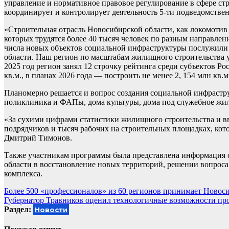
управление и нормативное правовое регулирование в сфере стр
координирует и контролирует деятельность 5-ти подведомстве
«Строительная отрасль Новосибирской области, как локомотив 
которых трудятся более 40 тысяч человек по разным направле
числа новых объектов социальной инфраструктуры послужили
области. Наш регион по масштабам жилищного строительства у
2025 год регион занял 12 строчку рейтинга среди субъектов Р
кв.м., в планах 2026 года — построить не менее 2, 154 млн к
Планомерно решается и вопрос создания социальной инфрастру
поликлиника и ФАПы, дома культуры, дома под служебное жилье
«За сухими цифрами статистики жилищного строительства и вв
подрядчиков и тысяч рабочих на строительных площадках, кот
Дмитрий Тимонов.
Также участникам программы была представлена информация о
области в восстановление новых территорий, решении вопроса
комплекса.
Навигация
Более 500 «профессионалов» из 60 регионов принимает Новоси
Губернатор Травников оценил технологичные возможности пр
по
Раздел:
Новости
записям