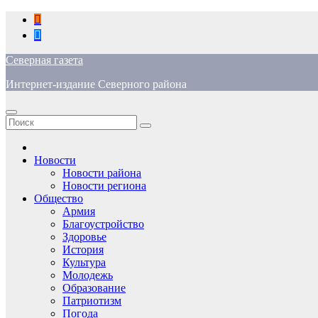
Перейти
к
содержимому
Северная газета
Интернет-издание Северного района
Новости
Новости района
Новости региона
Общество
Армия
Благоустройство
Здоровье
История
Культура
Молодежь
Образование
Патриотизм
Погода