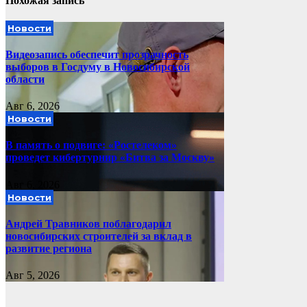
Похожая запись
Новости
Видеозапись обеспечит прозрачность
выборов в Госдуму в Новосибирской
области
Авг 6, 2026
Новости
В память о подвиге: «Ростелеком»
проведет кибертурнир «Битва за Москву»
Авг 6, 2026
Новости
Андрей Травников поблагодарил
новосибирских строителей за вклад в
развитие региона
Авг 5, 2026