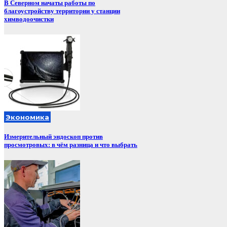
В Северном начаты работы по
благоустройству территории у станции
химводоочистки
Экономика
Измерительный эндоскоп против
просмотровых: в чём разница и что выбрать