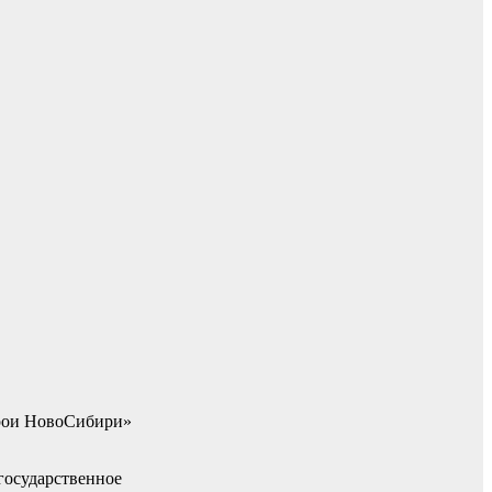
ерои НовоСибири»
государственное