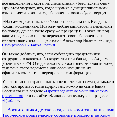
все накопления с карты на специальный «безопасный счет».
При этом уверяют, что, когда шумиха с дисциплинарными
взысканиями закончится, сбережения можно будет вернуть.
«На самом деле никакого безопасного счета нет. Все деньги
уходят мошенникам. Поэтому любые разговоры и переписки
по поводу денег нужно сразу же прекращать. Также ни под
каким предлогом нельзя переводить свои сбережения на
неизвестные счета», — рассказал Александр Иванов, эксперт
Сибирского ГУ Банка России
.
Он также добавил, что, если собеседник представился
сотрудником какого-либо ведомства или банка, необходимо
уточнить его ФИО и должность. Самостоятельно найти номер
телефона этого ведомства или организации на их
официальном сайте и перепроверьте информацию.
Узнать о распространенных мошеннических схемах, а также о
том, как противостоять аферистам, можно на сайте Банка
России cbr.ru в разделе
«Противодействие мошенническим
практикам»
или на сайте «Финансовая культура» в разделе
«Грабли»
.
Навигация
Воспитанники детского сада знакомятся с книжками
Творческое родительское собрание прошло в детском