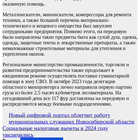
оказанную помощь.
Металлоискатели, миноискатели, компрессоры для ремонта
техники, а также большой перечень материально-
технического и вещевого имущества был закуплен
сотрудниками предприятия. Помимо этого, на передовую
были направлены такие предметы быта как сухой душ, одеяла,
одежда, защитные тенты и лекарственные препараты, а также
немаловажные строительные материалы для утепления и
укрепления окопов.
Региональное министерство промышленности, торговли и
развития предпринимательства также продолжает в
ежедневном режиме осуществлять поставки гуманитарной
помощи в зону СВО. В октябре 2023 года делегация
областного минпромторга лично направила первую партию
груза из более 2,5 тысяч кубометров лесоматериала. На
сегодняшний день все 117 фур доставлены на передовую и
распределяются между боевыми подразделениями.
Навигация
Новый цифровой портал облегчит работу
муниципальных служащих Новосибирской области
по
Социальные налоговые вычеты в 2024 году
записям
увеличились