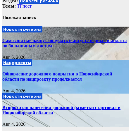
Раздел:
Новости региона
Темы:
ТГпост
Похожая запись
Новости региона
Самозанятые начнут получать в августе первые выплаты
по больничным листам
Авг 5, 2026
Нацпроекты
Обновление дорожного покрытия в Новосибирской
области по нацпроекту продолжается
Авг 4, 2026
Новости региона
Второй этап нанесения дорожной разметки стартовал в
Новосибирской области
Авг 4, 2026