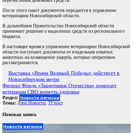
перечисления денежных средств.
После этого пакет документов передается в управление
ветеринарии Новосибирской области.
В дальнейшем Правительство Новосибирской области
принимает решение о выделении средств из регионального
бюджета.
В настоящее время в управление ветеринарии Новосибирской
области поступают документы от владельцев изъятых
животных на возмещение ущерба, которые оперативно
рассматриваются.
Навигация
Выставка «Врачи Великой Победы» действует в
Новосибирском метро
по
Филиал Фонда «Защитники Отечества» помогает
записям
ветеранам СВО вернуть здоровье
Раздел:
Новости региона
Темы:
Дзен.Новости
,
ТГпост
Похожая запись
Новости региона