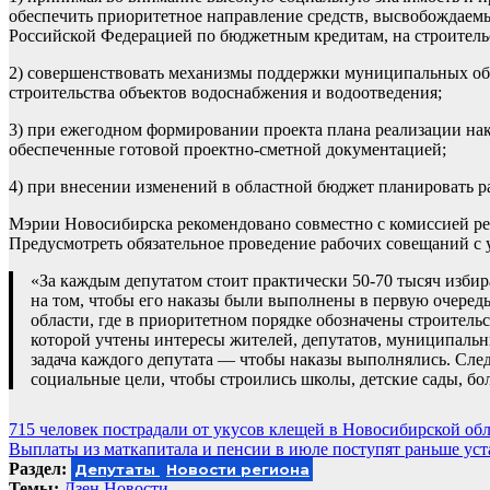
обеспечить приоритетное направление средств, высвобождаемы
Российской Федерацией по бюджетным кредитам, на строитель
2) совершенствовать механизмы поддержки муниципальных обр
строительства объектов водоснабжения и водоотведения;
3) при ежегодном формировании проекта плана реализации нак
обеспеченные готовой проектно-сметной документацией;
4) при внесении изменений в областной бюджет планировать р
Мэрии Новосибирска рекомендовано совместно с комиссией рег
Предусмотреть обязательное проведение рабочих совещаний с 
«За каждым депутатом стоит практически 50-70 тысяч изб
на том, чтобы его наказы были выполнены в первую очередь
области, где в приоритетном порядке обозначены строител
которой учтены интересы жителей, депутатов, муниципальн
задача каждого депутата — чтобы наказы выполнялись. Следи
социальные цели, чтобы строились школы, детские сады, бо
Навигация
715 человек пострадали от укусов клещей в Новосибирской обл
Выплаты из маткапитала и пенсии в июле поступят раньше уст
по
Раздел:
Депутаты
Новости региона
Темы:
Дзен.Новости