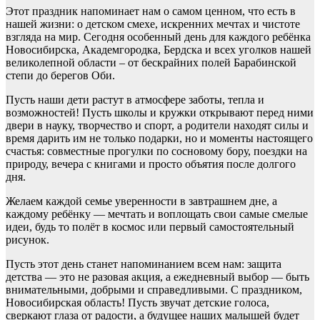
Этот праздник напоминает нам о самом ценном, что есть в
нашей жизни: о детском смехе, искренних мечтах и чистоте
взгляда на мир. Сегодня особенный день для каждого ребёнка
Новосибирска, Академгородка, Бердска и всех уголков нашей
великолепной области – от бескрайних полей Барабинской
степи до берегов Оби.
Пусть наши дети растут в атмосфере заботы, тепла и
возможностей! Пусть школы и кружки открывают перед ними
двери в науку, творчество и спорт, а родители находят силы и
время дарить им не только подарки, но и моменты настоящего
счастья: совместные прогулки по сосновому бору, поездки на
природу, вечера с книгами и просто объятия после долгого
дня.
Желаем каждой семье уверенности в завтрашнем дне, а
каждому ребёнку — мечтать и воплощать свои самые смелые
идеи, будь то полёт в космос или первый самостоятельный
рисунок.
Пусть этот день станет напоминанием всем нам: защита
детства — это не разовая акция, а ежедневный выбор — быть
внимательными, добрыми и справедливыми. С праздником,
Новосибирская область! Пусть звучат детские голоса,
сверкают глаза от радости, а будущее наших малышей будет