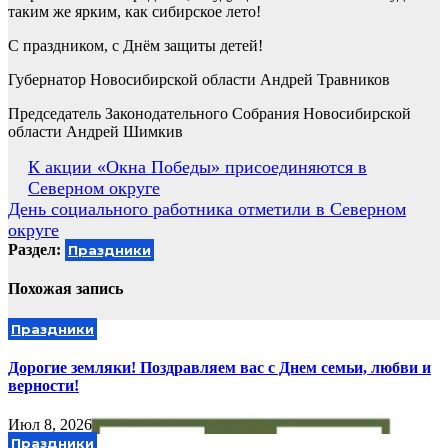
таким же ярким, как сибирское лето!
С праздником, с Днём защиты детей!
Губернатор Новосибирской области Андрей Травников
Председатель Законодательного Собрания Новосибирской
области Андрей Шимкив
Навигация
К акции «Окна Победы» присоединяются в
Северном округе
по
День социального работника отметили в Северном
записям
округе
Раздел:
Праздники
Похожая запись
Праздники
Дорогие земляки! Поздравляем вас с Днем семьи, любви и
верности!
Июл 8, 2026
Праздники