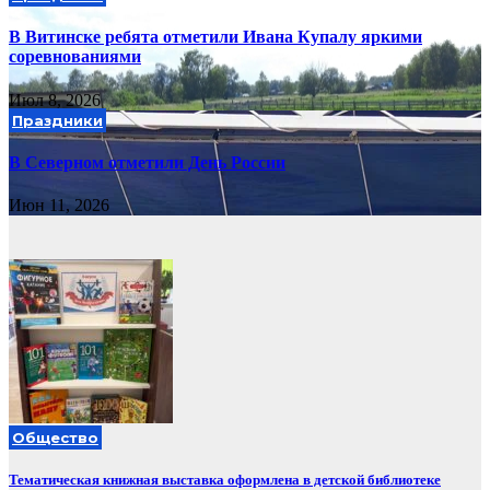
В Витинске ребята отметили Ивана Купалу яркими
соревнованиями
Июл 8, 2026
Праздники
В Северном отметили День России
Июн 11, 2026
Общество
Тематическая книжная выставка оформлена в детской библиотеке