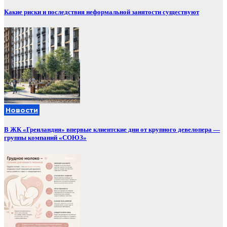
Какие риски и последствия неформальной занятости существуют
Новости
В ЖК «Гренландия» впервые клиентские дни от крупного девелопера —
группы компаний «СОЮЗ»