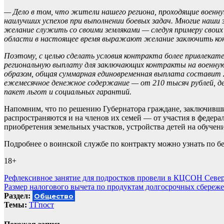
— Дело в том, что жители нашего региона, проходящие военну
наилучших успехов при выполнении боевых задач. Многие наши
желание служить со своими земляками — следуя примеру своих
области в настоящее время выражают желание заключить ко
Поэтому, с целью сделать условия контракта более привлека
региональную выплату для заключающих контракты на военную
образом, общая суммарная единовременная выплата составит 2
ежемесячное денежное содержание — от 210 тысяч рублей, д
пакет льгот и социальных гарантий.
Напомним, что по решению Губернатора граждане, заключивши
распространяются и на членов их семей — от участия в феде
приобретения земельных участков, устройства детей на обучени
Подробнее о воинской службе по контракту можно узнать по бес
18+
Навигация
Рефлексивное занятие для подростков провели в КЦСОН Севе
Размер налогового вычета по продуктам долгосрочных сбереже
по
Раздел:
Общество
записям
Темы:
ТГпост