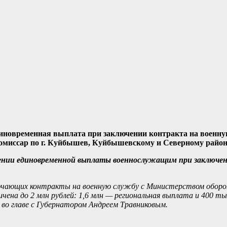
иновременная выплата при заключении контракта на военную
комиссар по г. Куйбышев, Куйбышевскому и Северному райо
ении единовременной выплаты военнослужащим при заключен
лючающих контракты на военную службу с Министерством оборон
ичена до 2 млн рублей: 1,6 млн — региональная выплата и 400 т
о главе с Губернатором Андреем Травниковым.