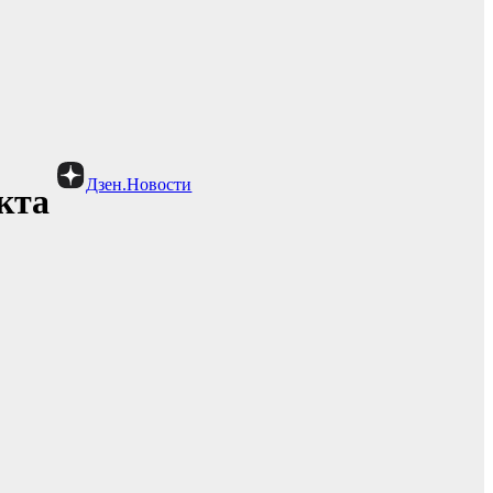
Дзен.Новости
кта