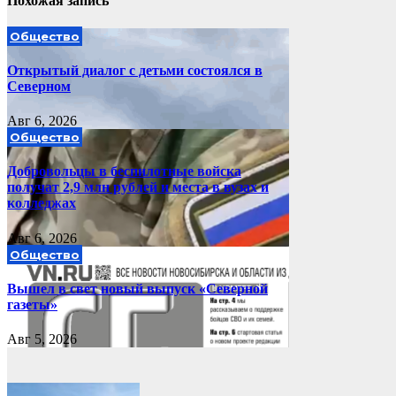
Похожая запись
Общество
Открытый диалог с детьми состоялся в
Северном
Авг 6, 2026
Общество
Добровольцы в беспилотные войска
получат 2,9 млн рублей и места в вузах и
колледжах
Авг 6, 2026
Общество
Вышел в свет новый выпуск «Северной
газеты»
Авг 5, 2026