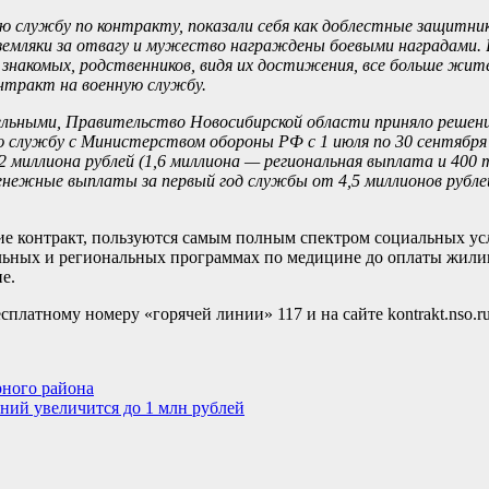
ю службу по контракту, показали себя как доблестные защитни
 земляки за отвагу и мужество награждены боевыми наградами.
 знакомых, родственников, видя их достижения, все больше жит
нтракт на военную службу.
тельными, Правительство Новосибирской области приняло решен
 службу с Министерством обороны РФ с 1 июля по 30 сентября 
 миллиона рублей (1,6 миллиона — региональная выплата и 400 
енежные выплаты за первый год службы от 4,5 миллионов рубл
е контракт, пользуются самым полным спектром социальных усл
ральных и региональных программах по медицине до оплаты жил
е.
платному номеру «горячей линии» 117 и на сайте kontrakt.nso.ru
рного района
ний увеличится до 1 млн рублей