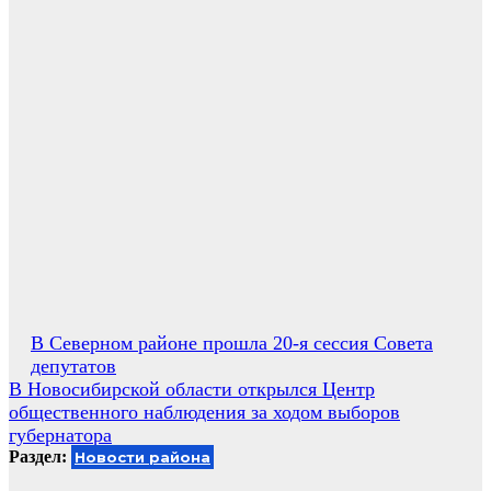
Навигация
В Северном районе прошла 20-я сессия Совета
депутатов
по
В Новосибирской области открылся Центр
записям
общественного наблюдения за ходом выборов
губернатора
Раздел:
Новости района