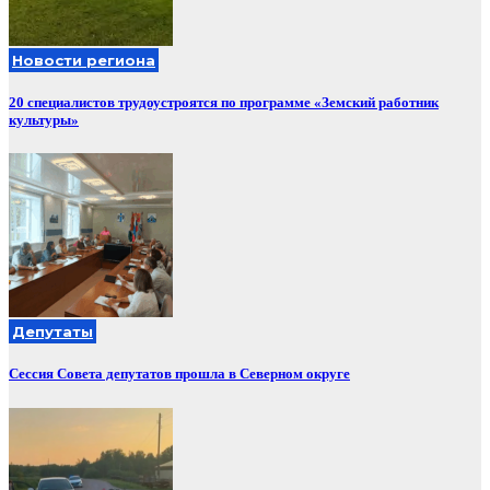
Новости региона
20 специалистов трудоустроятся по программе «Земский работник
культуры»
Депутаты
Сессия Совета депутатов прошла в Северном округе