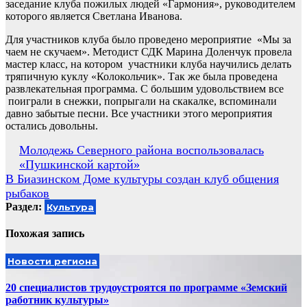
заседание клуба пожилых людей «Гармония», руководителем
которого является Светлана Иванова.
Для участников клуба было проведено мероприятие «Мы за
чаем не скучаем». Методист СДК Марина Доленчук провела
мастер класс, на котором участники клуба научились делать
тряпичную куклу «Колокольчик». Так же была проведена
развлекательная программа. С большим удовольствием все
поиграли в снежки, попрыгали на скакалке, вспоминали
давно забытые песни. Все участники этого мероприятия
остались довольны.
Навигация
Молодежь Северного района воспользовалась
«Пушкинской картой»
по
В Биазинском Доме культуры создан клуб общения
записям
рыбаков
Раздел:
Культура
Похожая запись
Новости региона
20 специалистов трудоустроятся по программе «Земский
работник культуры»