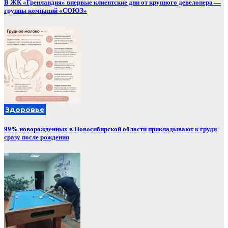
В ЖК «Гренландия» впервые клиентские дни от крупного девелопера —
группы компаний «СОЮЗ»
Здоровье
99% новорожденных в Новосибирской области прикладывают к груди
сразу после рождения