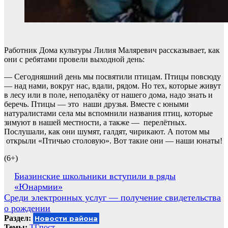
Работник Дома культуры Лилия Маляревич рассказывает, как
они с ребятами провели выходной день:
— Сегодняшний день мы посвятили птицам. Птицы повсюду
— над нами, вокруг нас, вдали, рядом. Но тех, которые живут
в лесу или в поле, неподалёку от нашего дома, надо знать и
беречь. Птицы — это наши друзья. Вместе с юными
натуралистами села мы вспомнили названия птиц, которые
зимуют в нашей местности, а также — перелëтных.
Послушали, как они шумят, галдят, чирикают. А потом мы
открыли «Птичью столовую». Вот такие они — наши юнаты!
(6+)
Навигация
Биазинские школьники вступили в ряды
«Юнармии»
по
Среди электронных услуг — получение свидетельства
записям
о рождении
Раздел:
Новости района
Темы:
ТГпост