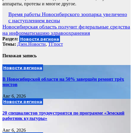
аппараты, протезы и многое другое.
Навигация
Время работы Новосибирского зоопарка увеличено
с наступлением весны
по
Новосибирская область получит федеральные средства
записям
на информатизацию здравоохранения
Раздел:
Новости региона
Темы:
Дзен.Новости
,
ТГпост
Похожая запись
Новости региона
В Новосибирской области на 50% завершён ремонт трёх
мостов
Авг 6, 2026
Новости региона
20 специалистов трудоустроятся по программе «Земский
работник культуры»
Авг 6, 2026