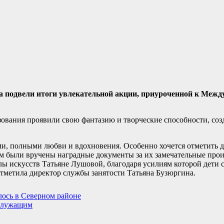
а подвели итоги увлекательной акции, приуроченной к Меж
зования проявили свою фантазию и творческие способности, соз
и, полными любви и вдохновения. Особенно хочется отметить 
 были вручены наградные документы за их замечательные произ
ы искусств Татьяне Лушовой, благодаря усилиям которой дети с
отметила директор службы занятости Татьяна Бузюргина.
ось в Северном районе
ослужащим