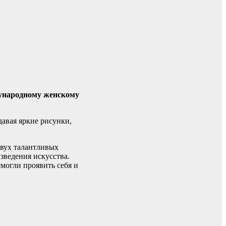
дународному женскому
давая яркие рисунки,
двух талантливых
ведения искусства.
могли проявить себя и