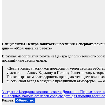
Специалисты Центра занятости населения Северного район
дню — «Моя мама на работе».
В рамках мероприятия ребята из Центра дополнительного обра
посвящённые своим мамам.
«Девять юных участников порадовали жюри своими работам
участниц — Алису Кержину и Полину Решетникову, которым
Также выражаем благодарность преподавателю детской школ
внести свой вклад в создание праздничной атмосферы», — 
Навигация
Заседание Координационного совета Движения Первых состоял
В Северном районе объявлен сбор средств для помощи военн
по
Раздел:
Общество