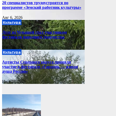
20 специалистов трудоустроятся по
программе «Земский работник культуры»
Авг 6, 2026
Культура
Дуэт из Чувашей стал участником
фестиваля народного творчества
Июл 28, 2026
Культура
Артисты Северного округа приняли
участие в фестивале «Гармонь — живая
душа России»
Июл 27, 2026