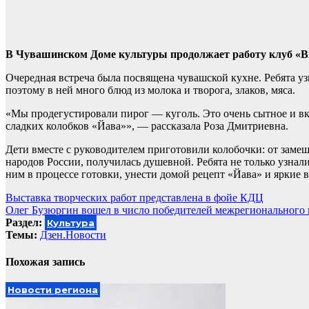
В Чувашинском Доме культуры продолжает работу клуб «Вк
Очередная встреча была посвящена чувашской кухне. Ребята уз
поэтому в ней много блюд из молока и творога, злаков, мяса.
«Мы продегустировали пирог — куголь. Это очень сытное и вк
сладких колобков «Йава»», — рассказала Роза Дмитриевна.
Дети вместе с руководителем приготовили колобочки: от замеш
народов России, получилась душевной. Ребята не только узнал
ним в процессе готовки, унести домой рецепт «Йава» и яркие 
Навигация
Выставка творческих работ представлена в фойе КДЦ
Олег Бузюргин вошел в число победителей межрегионального 
по
Раздел:
Культура
записям
Темы:
Дзен.Новости
Похожая запись
Новости региона