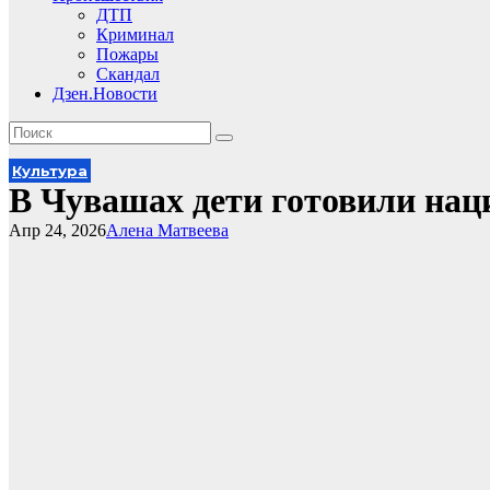
ДТП
Криминал
Пожары
Скандал
Дзен.Новости
Культура
В Чувашах дети готовили нац
Апр 24, 2026
Алена Матвеева