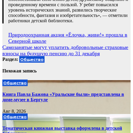
проведенному времени с пользой. У ребят повысился
уровень исторических знаний, развились творческие
способности, фантазия и изобретательность», — отметили
работники детской библиотеки.
Навигация
Природоохранная акция «Ёлочка, живи!» прошла в
Северной школе
по
Самозанятые могут уплатить добровольные страховые
записям
взносы на будущую пенсию до 31 декабря
Раздел:
Общество
Похожая запись
Общество
Книга Павла Бажова «Уральские были» представлена в
доме-музее в Бергуле
Авг 8, 2026
Общество
Тематическая книжная выставка оформлена в детской